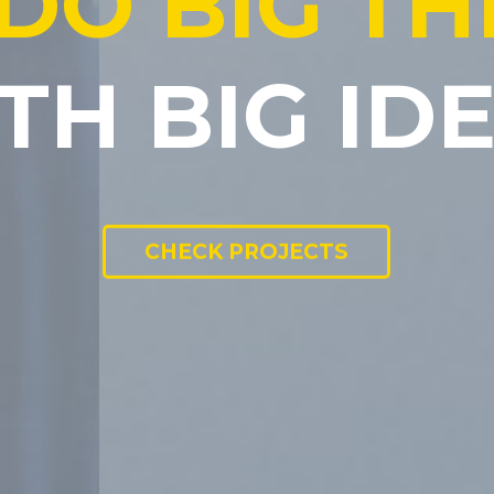
D
O
B
I
G
T
H
T
H
B
I
G
I
D
CHECK PROJECTS