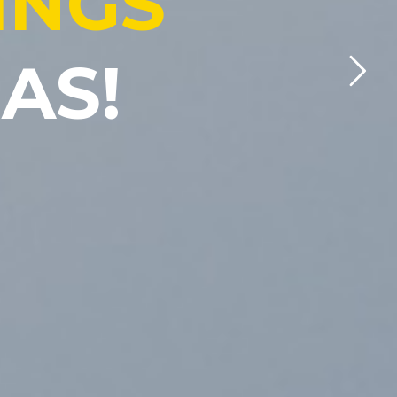
I
N
G
S
E
A
S
!