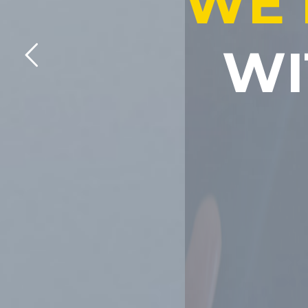
W
E
W
I