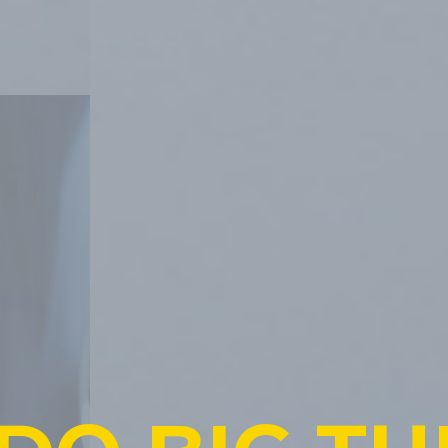
H
E
G
E
M
B
U
S
I
N
E
S
S
G
R
O